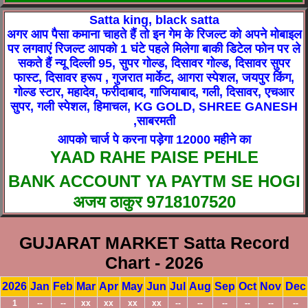
Satta king, black satta
अगर आप पैसा कमाना चाहते हैं तो इन गेम के रिजल्ट को अपने मोबाइल
पर लगवाएं रिजल्ट आपको 1 घंटे पहले मिलेगा बाकी डिटेल फोन पर ले
सकते हैं न्यू दिल्ली 95, सुपर गोल्ड, दिसावर गोल्ड, दिसावर सुपर
फास्ट, दिसावर हरूप , गुजरात मार्केट, आगरा स्पेशल, जयपुर किंग,
गोल्ड स्टार, महादेव, फरीदाबाद, गाजियाबाद, गली, दिसावर, एचआर
सुपर, गली स्पेशल, हिमाचल, KG GOLD, SHREE GANESH
,साबरमती
आपको चार्ज पे करना पड़ेगा 12000 महीने का
YAAD RAHE PAISE PEHLE
BANK ACCOUNT YA PAYTM SE HOGI
अजय ठाकुर 9718107520
GUJARAT MARKET Satta Record
Chart - 2026
2026
Jan
Feb
Mar
Apr
May
Jun
Jul
Aug
Sep
Oct
Nov
Dec
1
--
--
xx
xx
xx
xx
--
--
--
--
--
--