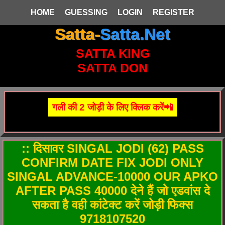
HOME
GUESSING
LOGIN
REGISTER
Satta-
Satta.Net
SATTA KING
SATTA DON
गली की 2 जोड़ी के लिए क्लिक करें📲
:: दिसावर SINGAL JODI (62) PASS
CONFIRM DATE FIX JODI ONLY
SINGAL ADVANCE-10000 OUR APKO
AFTER PASS 40000 देने हैं जो एडवांस दे
सकता है वही कांटेक्ट करें जोड़ी फिक्स
9718107520