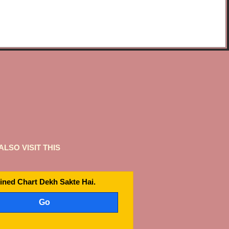
LSO VISIT THIS
ned Chart Dekh Sakte Hai.