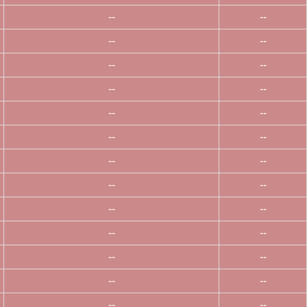
--
--
--
--
--
--
--
--
--
--
--
--
--
--
--
--
--
--
--
--
--
--
--
--
--
--