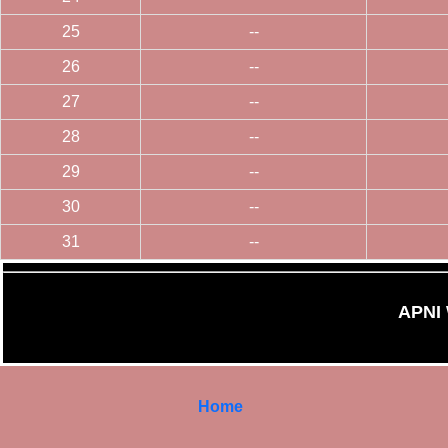
25
--
26
--
27
--
28
--
29
--
30
--
31
--
APNI
Home