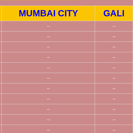
MUMBAI CITY
GALI
--
--
--
--
--
--
--
--
--
--
--
--
--
--
--
--
--
--
--
--
--
--