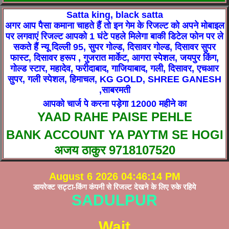
Satta king, black satta
अगर आप पैसा कमाना चाहते हैं तो इन गेम के रिजल्ट को अपने मोबाइल
पर लगवाएं रिजल्ट आपको 1 घंटे पहले मिलेगा बाकी डिटेल फोन पर ले
सकते हैं न्यू दिल्ली 95, सुपर गोल्ड, दिसावर गोल्ड, दिसावर सुपर
फास्ट, दिसावर हरूप , गुजरात मार्केट, आगरा स्पेशल, जयपुर किंग,
गोल्ड स्टार, महादेव, फरीदाबाद, गाजियाबाद, गली, दिसावर, एचआर
सुपर, गली स्पेशल, हिमाचल, KG GOLD, SHREE GANESH
,साबरमती
आपको चार्ज पे करना पड़ेगा 12000 महीने का
YAAD RAHE PAISE PEHLE
BANK ACCOUNT YA PAYTM SE HOGI
अजय ठाकुर 9718107520
August 6 2026 04:46:14 PM
डायरेक्ट सट्टा-किंग कंपनी से रिजल्ट देखने के लिए रुके रहिये
SADULPUR
Wait