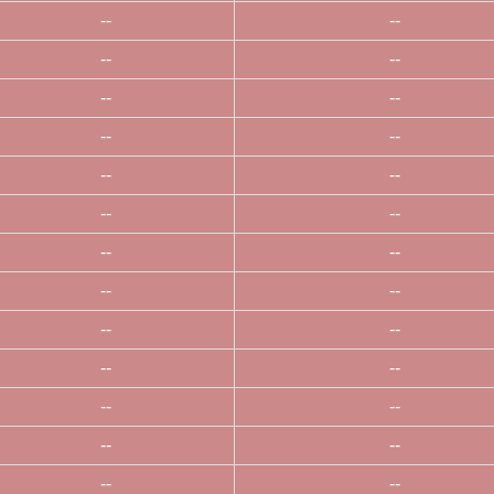
--
--
--
--
--
--
--
--
--
--
--
--
--
--
--
--
--
--
--
--
--
--
--
--
--
--