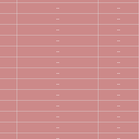
--
--
--
--
--
--
--
--
--
--
--
--
--
--
--
--
--
--
--
--
--
--
--
--
--
--