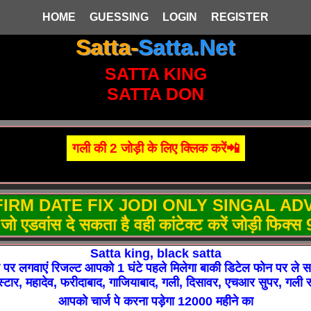
HOME
GUESSING
LOGIN
REGISTER
Satta-
Satta.Net
SATTA KING
SATTA DON
गली की 2 जोड़ी के लिए क्लिक करें📲
CONFIRM DATE FIX JODI ONLY SINGAL 
ं जो एडवांस दे सकता है वही कांटेक्ट करें जोड़ी फि
Satta king, black satta
पर लगवाएं रिजल्ट आपको 1 घंटे पहले मिलेगा बाकी डिटेल फोन पर ले सकते 
गोल्ड स्टार, महादेव, फरीदाबाद, गाजियाबाद, गली, दिसावर, एचआर 
आपको चार्ज पे करना पड़ेगा 12000 महीने का