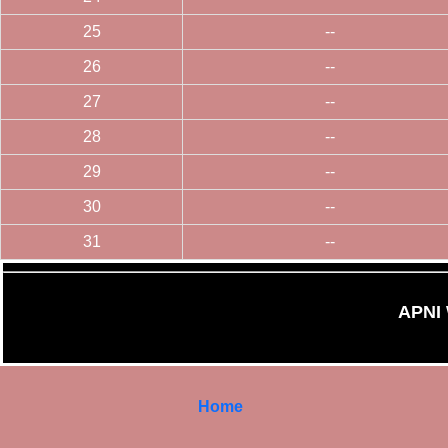
25
--
26
--
27
--
28
--
29
--
30
--
31
--
APNI
Home