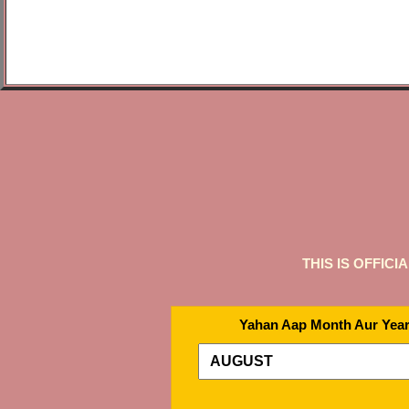
THIS IS OFFIC
Yahan Aap Month Aur Year