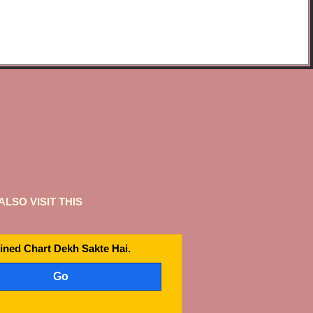
LSO VISIT THIS
ned Chart Dekh Sakte Hai.