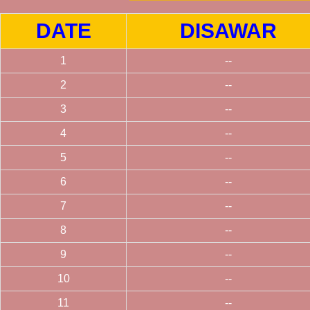
DATE
DISAWAR
1
--
2
--
3
--
4
--
5
--
6
--
7
--
8
--
9
--
10
--
11
--