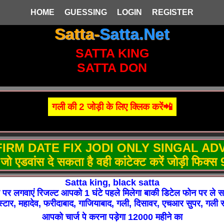
HOME
GUESSING
LOGIN
REGISTER
Satta-
Satta.Net
SATTA KING
SATTA DON
गली की 2 जोड़ी के लिए क्लिक करें📲
CONFIRM DATE FIX JODI ONLY SINGAL 
ं जो एडवांस दे सकता है वही कांटेक्ट करें जोड़ी फि
Satta king, black satta
पर लगवाएं रिजल्ट आपको 1 घंटे पहले मिलेगा बाकी डिटेल फोन पर ले सकते 
गोल्ड स्टार, महादेव, फरीदाबाद, गाजियाबाद, गली, दिसावर, एचआर 
आपको चार्ज पे करना पड़ेगा 12000 महीने का