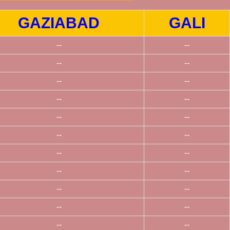
GAZIABAD
GALI
--
--
--
--
--
--
--
--
--
--
--
--
--
--
--
--
--
--
--
--
--
--