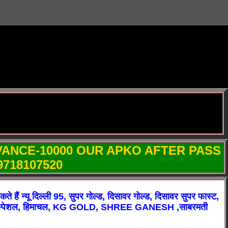
ADVANCE-10000 OUR APKO AFTER PASS
क्स 9718107520
हैं न्यू दिल्ली 95, सुपर गोल्ड, दिसावर गोल्ड, दिसावर सुपर फास्ट,
सुपर, गली स्पेशल, हिमाचल, KG GOLD, SHREE GANESH ,साबरमती