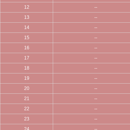
12
--
13
--
14
--
15
--
16
--
17
--
18
--
19
--
20
--
21
--
22
--
23
--
24
--